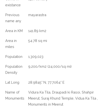
UTTAR
existance
PRADESH
Previous
mayarastra
name any
Area in KM
141.89 km2
Area in
54.78 sq mi
miles
Population
1,309,023
Population
9,200/km2 (24,000/sq mi)
Density
Lat Long
28.9845° N, 77.7064° E
Name of
Vidura Ka Tila, Draupadi ki Rasoi, Shahpir
Monuments
Meerut, Suraj Khund Temple, Vidua Ka Tila ,
Monuments in Meerut