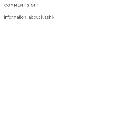
ON
COMMENTS OFF
INFORMATION
Information about Nashik
AND
HISTORY
OF
NASHIK
,
MAHARASHTRA