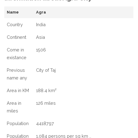
Name
Agra
Country
India
Continent
Asia
Come in
1506
existance
Previous
City of Taj
name any
Area in KM
188.4 km²
Area in
126 miles
miles
Population
4418797
Population
1,084 persons per sq km ..