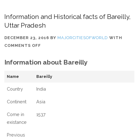
Information and Historical facts of Bareilly,
Uttar Pradesh
DECEMBER 23, 2016
BY
MAJORCITIESOFWORLD
WITH
ON
COMMENTS OFF
INFORMATION
Information about Bareilly
AND
HISTORICAL
FACTS
Name
Bareilly
OF
Country
India
BAREILLY,
UTTAR
Continent
Asia
PRADESH
Come in
1537
existance
Previous