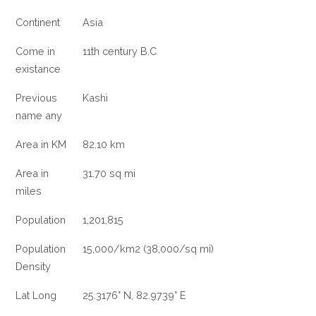
INDIA
Continent
Asia
Come in
11th century B.C
existance
Previous
Kashi
name any
Area in KM
82.10 km
Area in
31.70 sq mi
miles
Population
1,201,815
Population
15,000/km2 (38,000/sq mi)
Density
Lat Long
25.3176° N, 82.9739° E