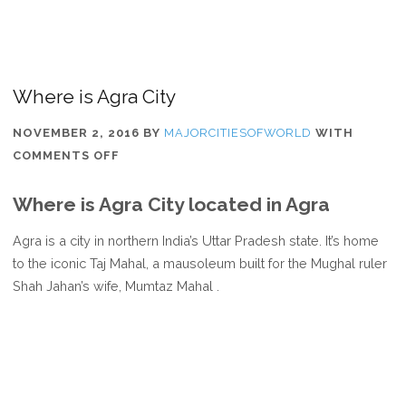
Where is Agra City
NOVEMBER 2, 2016
BY
MAJORCITIESOFWORLD
WITH
ON
COMMENTS OFF
WHERE
Where is Agra City located in Agra
IS
AGRA
Agra is a city in northern India’s Uttar Pradesh state. It’s home
CITY
to the iconic Taj Mahal, a mausoleum built for the Mughal ruler
Shah Jahan’s wife, Mumtaz Mahal .