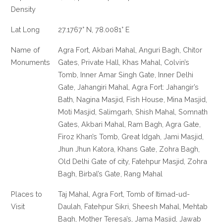
Density
Lat Long
27.1767° N, 78.0081° E
Name of
Agra Fort, Akbari Mahal, Anguri Bagh, Chitor
Monuments
Gates, Private Hall, Khas Mahal, Colvin’s
Tomb, Inner Amar Singh Gate, Inner Delhi
Gate, Jahangiri Mahal, Agra Fort: Jahangir’s
Bath, Nagina Masjid, Fish House, Mina Masjid,
Moti Masjid, Salimgarh, Shish Mahal, Somnath
Gates, Akbari Mahal, Ram Bagh, Agra Gate,
Firoz Khan’s Tomb, Great Idgah, Jami Masjid,
Jhun Jhun Katora, Khans Gate, Zohra Bagh,
Old Delhi Gate of city, Fatehpur Masjid, Zohra
Bagh, Birbal’s Gate, Rang Mahal
Places to
Taj Mahal, Agra Fort, Tomb of Itimad-ud-
Visit
Daulah, Fatehpur Sikri, Sheesh Mahal, Mehtab
Bagh, Mother Teresa’s, Jama Masjid, Jawab