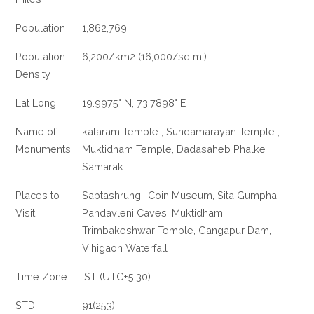
Population
1,862,769
Population
6,200/km2 (16,000/sq mi)
Density
Lat Long
19.9975° N, 73.7898° E
Name of
kalaram Temple , Sundamarayan Temple ,
Monuments
Muktidham Temple, Dadasaheb Phalke
Samarak
Places to
Saptashrungi, Coin Museum, Sita Gumpha,
Visit
Pandavleni Caves, Muktidham,
Trimbakeshwar Temple, Gangapur Dam,
Vihigaon Waterfall
Time Zone
IST (UTC+5:30)
STD
91(253)