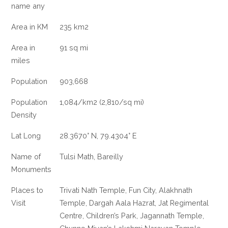
name any
Area in KM
235 km2
Area in
91 sq mi
miles
Population
903,668
Population
1,084/km2 (2,810/sq mi)
Density
Lat Long
28.3670° N, 79.4304° E
Name of
Tulsi Math, Bareilly
Monuments
Places to
Trivati Nath Temple, Fun City, Alakhnath
Visit
Temple, Dargah Aala Hazrat, Jat Regimental
Centre, Children’s Park, Jagannath Temple,