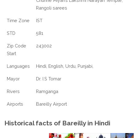
Chunne Miyan’s Lakshmi Narayan Temple,
Rangoli sarees
Time Zone
IST
STD
581
Zip Code
243002
Start
Languages
Hindi, English, Urdu, Punjabi,
Mayor
Dr. I.S Tomar
Rivers
Ramganga
Airports
Bareilly Airport
Historical facts of Bareilly in Hindi