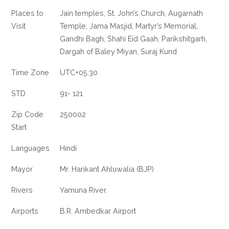
Places to
Jain temples, St. John’s Church, Augarnath
Visit
Temple, Jama Masjid, Martyr’s Memorial,
Gandhi Bagh, Shahi Eid Gaah, Parikshitgarh,
Dargah of Baley Miyan, Suraj Kund
Time Zone
UTC+05:30
STD
91- 121
Zip Code
250002
Start
Languages
Hindi
Mayor
Mr. Harikant Ahluwalia (BJP)
Rivers
Yamuna River.
Airports
B.R. Ambedkar Airport