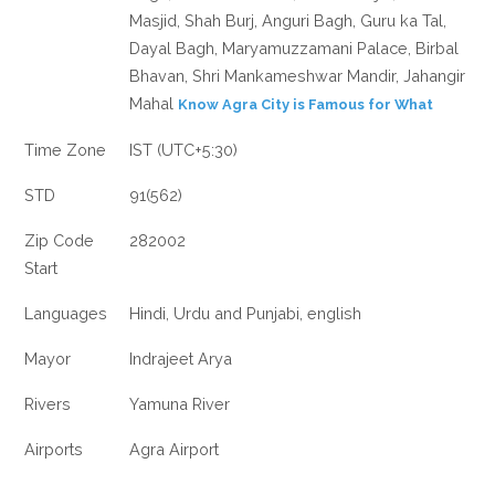
Masjid, Shah Burj, Anguri Bagh, Guru ka Tal,
Dayal Bagh, Maryamuzzamani Palace, Birbal
Bhavan, Shri Mankameshwar Mandir, Jahangir
Mahal
Know Agra City is Famous for What
Time Zone
IST (UTC+5:30)
STD
91(562)
Zip Code
282002
Start
Languages
Hindi, Urdu and Punjabi, english
Mayor
Indrajeet Arya
Rivers
Yamuna River
Airports
Agra Airport