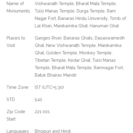
Name of
Vishwanath Temple, Bharat Mata Temple,
Monuments
Tulsi Manas Temple, Durga Temple, Ram
Nagar Fort, Banaras Hindu University, Tomb of
Lal Khan, Manikarnika Ghat, Hanuman Ghat
Places to
Ganges River, Banaras Ghats, Dasaswamedh
Visit
Ghat, New Vishwanath Temple, Manikarnika
Ghat, Golden Temple, Monkey Temple,
Tibetan Temple, Kedar Ghat, Tulsi Manas
Temple, Bharat Mata Temple, Ramnagar Fort,
Batuk Bhairav Mandir
Time Zone
IST (UTC+5:30)
STD
542
Zip Code
221 001
Start
Languages
Bhojpuri and Hindi