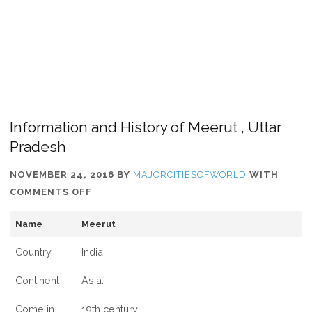
Information and History of Meerut , Uttar
Pradesh
NOVEMBER 24, 2016
BY
MAJORCITIESOFWORLD
WITH
ON
COMMENTS OFF
INFORMATION
Name
Meerut
AND
HISTORY
Country
India
OF
MEERUT
Continent
Asia.
,
Come in
19th century