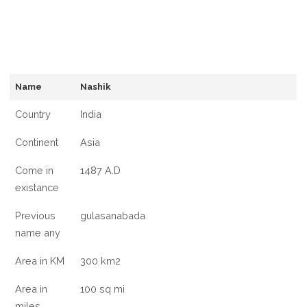
Name
Nashik
Country
India
Continent
Asia
Come in
1487 A.D
existance
Previous
gulasanabada
name any
Area in KM
300 km2
Area in
100 sq mi
miles