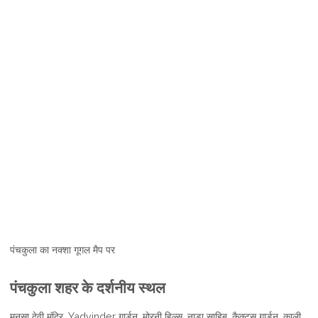
पंचकुला का नक्शा गूगल मैप पर
पंचकुला शहर के दर्शनीय स्थल
मनसा देवी मंदिर, Yadvinder गार्डन, मोरनी हिल्स, नाडा साहिब, कैक्टस गार्डन, काली